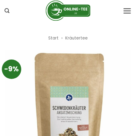
Zum
Inhalt
springen
Start
»
Kräutertee
-9%