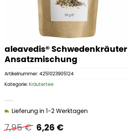
aleavedis® Schwedenkräuter
Ansatzmischung
Artikelnummer:
4251023905124
Kategorie:
Kräutertee
Lieferung in 1-2 Werktagen
Ursprünglicher
Aktueller
7,95
€
6,26
€