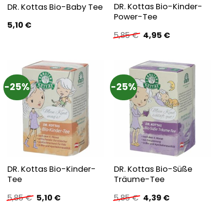
DR. Kottas Bio-Kinder-
DR. Kottas Bio-Baby Tee
Power-Tee
5,10
€
Ursprünglicher
Aktueller
5,85
€
4,95
€
Preis
Preis
war:
ist:
5,85 €
4,95 €.
-25%
-25%
DR. Kottas Bio-Kinder-
DR. Kottas Bio-Süße
Tee
Träume-Tee
Ursprünglicher
Aktueller
Ursprünglicher
Aktueller
5,85
€
5,10
€
5,85
€
4,39
€
Preis
Preis
Preis
Preis
war:
ist:
war:
ist: