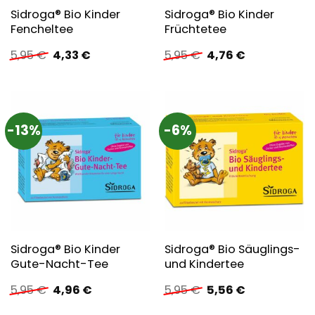
Sidroga® Bio Kinder
Sidroga® Bio Kinder
Fencheltee
Früchtetee
Ursprünglicher
Aktueller
Ursprünglicher
Aktueller
5,95
€
4,33
€
5,95
€
4,76
€
Preis
Preis
Preis
Preis
war:
ist:
war:
ist:
5,95 €
4,33 €.
5,95 €
4,76 €.
-13%
-6%
Sidroga® Bio Kinder
Sidroga® Bio Säuglings-
Gute-Nacht-Tee
und Kindertee
Ursprünglicher
Aktueller
Ursprünglicher
Aktueller
5,95
€
4,96
€
5,95
€
5,56
€
Preis
Preis
Preis
Preis
war:
ist:
war:
ist: