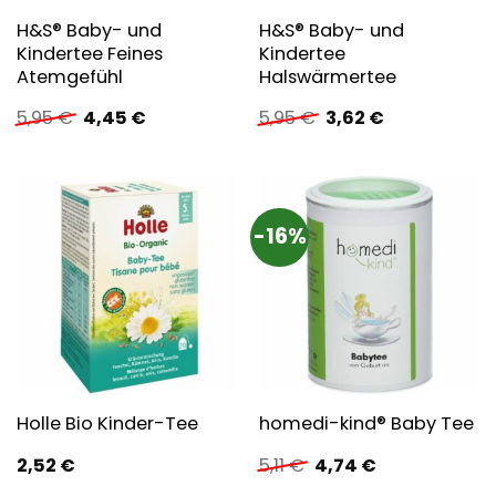
H&S® Baby- und
H&S® Baby- und
Kindertee Feines
Kindertee
Atemgefühl
Halswärmertee
Ursprünglicher
Aktueller
Ursprünglicher
Aktueller
5,95
€
4,45
€
5,95
€
3,62
€
Preis
Preis
Preis
Preis
war:
ist:
war:
ist:
5,95 €
4,45 €.
5,95 €
3,62 €.
-16%
Holle Bio Kinder-Tee
homedi-kind® Baby Tee
Ursprünglicher
Aktueller
2,52
€
5,11
€
4,74
€
Preis
Preis