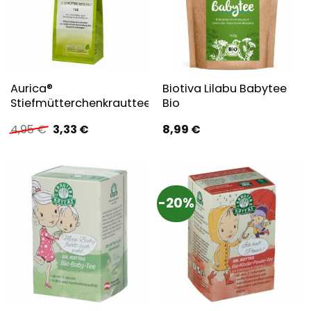
Aurica®
Biotiva Lilabu Babytee
Stiefmütterchenkrauttee
Bio
Ursprünglicher
Aktueller
4,95
€
3,33
€
8,99
€
Preis
Preis
war:
ist:
4,95 €
3,33 €.
-20%