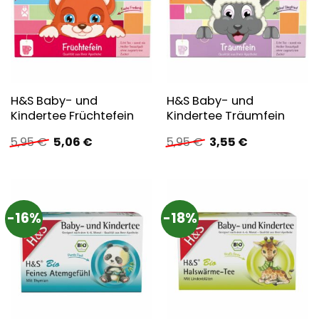
H&S Baby- und
H&S Baby- und
Kindertee Früchtefein
Kindertee Träumfein
Ursprünglicher
Aktueller
Ursprünglicher
Aktueller
5,95
€
5,06
€
5,95
€
3,55
€
Preis
Preis
Preis
Preis
war:
ist:
war:
ist:
5,95 €
5,06 €.
5,95 €
3,55 €.
-16%
-18%