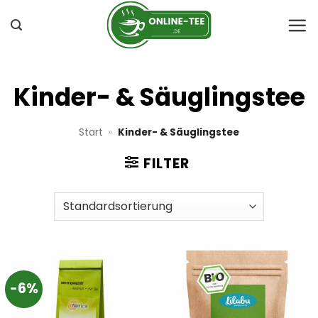
Zum
Inhalt
springen
Kinder- & Säuglingstee
Start
»
Kinder- & Säuglingstee
FILTER
-6%