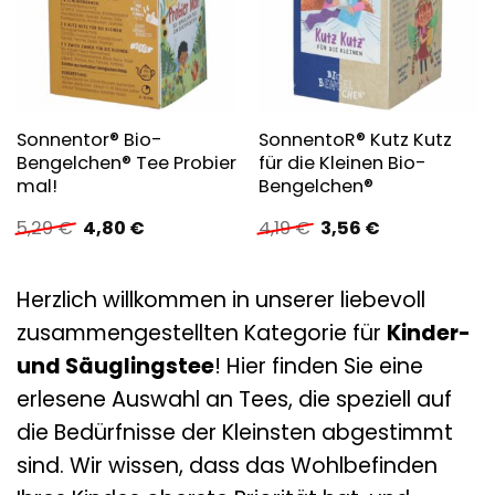
Sonnentor® Bio-
SonnentoR® Kutz Kutz
Bengelchen® Tee Probier
für die Kleinen Bio-
mal!
Bengelchen®
Ursprünglicher
Aktueller
Ursprünglicher
Aktueller
5,29
€
4,80
€
4,19
€
3,56
€
Preis
Preis
Preis
Preis
war:
ist:
war:
ist:
5,29 €
4,80 €.
4,19 €
3,56 €.
Herzlich willkommen in unserer liebevoll
zusammengestellten Kategorie für
Kinder-
und Säuglingstee
! Hier finden Sie eine
erlesene Auswahl an Tees, die speziell auf
die Bedürfnisse der Kleinsten abgestimmt
sind. Wir wissen, dass das Wohlbefinden