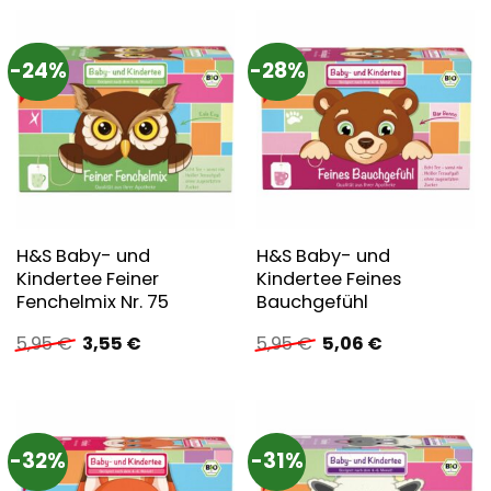
5,85 €
5,10 €.
5,85 €
4,39 €.
-24%
-28%
H&S Baby- und
H&S Baby- und
Kindertee Feiner
Kindertee Feines
Fenchelmix Nr. 75
Bauchgefühl
Ursprünglicher
Aktueller
Ursprünglicher
Aktueller
5,95
€
3,55
€
5,95
€
5,06
€
Preis
Preis
Preis
Preis
war:
ist:
war:
ist:
5,95 €
3,55 €.
5,95 €
5,06 €.
-32%
-31%