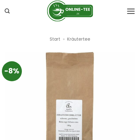
Zum
Inhalt
springen
Start
»
Kräutertee
-8%