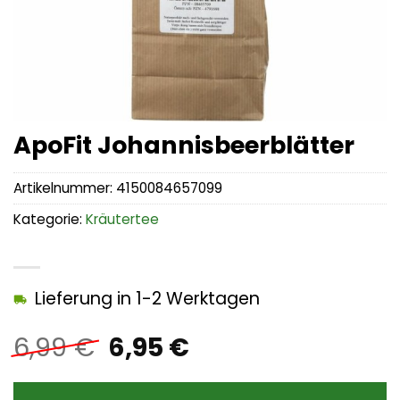
ApoFit Johannisbeerblätter
Artikelnummer:
4150084657099
Kategorie:
Kräutertee
Lieferung in 1-2 Werktagen
Ursprünglicher
Aktueller
6,99
€
6,95
€
Preis
Preis
war:
ist: