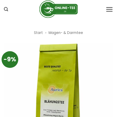
Zum
Inhalt
springen
Start
»
Magen- & Darmtee
-9%