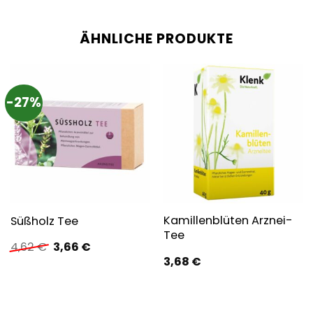
ÄHNLICHE PRODUKTE
-27%
Kamillenblüten Arznei-
Süßholz Tee
Tee
Ursprünglicher
Aktueller
4,62
€
3,66
€
Preis
Preis
3,68
€
war:
ist:
4,62 €
3,66 €.