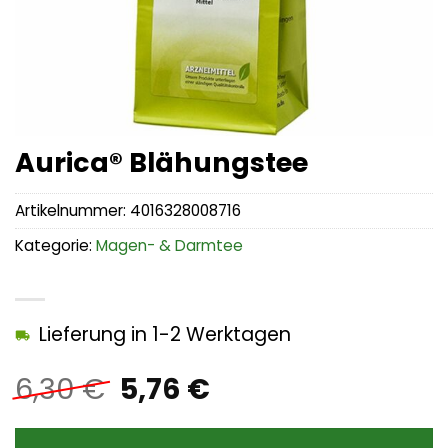
Aurica® Blähungstee
Artikelnummer:
4016328008716
Kategorie:
Magen- & Darmtee
Lieferung in 1-2 Werktagen
Ursprünglicher
Aktueller
6,30
€
5,76
€
Preis
Preis
war:
ist: