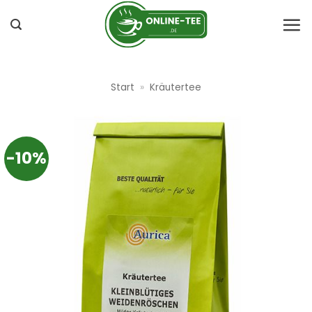
Zum
Inhalt
springen
Start
»
Kräutertee
-10%