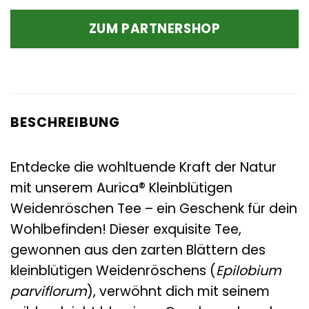
Preis
Preis
war:
ist:
ZUM PARTNERSHOP
13,75 €
9,56 €.
BESCHREIBUNG
Entdecke die wohltuende Kraft der Natur
mit unserem Aurica® Kleinblütigen
Weidenröschen Tee – ein Geschenk für dein
Wohlbefinden! Dieser exquisite Tee,
gewonnen aus den zarten Blättern des
kleinblütigen Weidenröschens (
Epilobium
parviflorum
), verwöhnt dich mit seinem