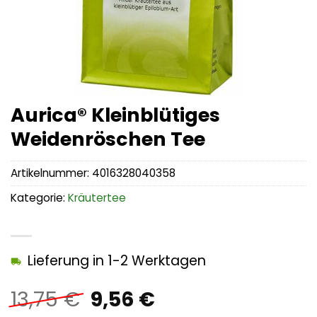
Aurica® Kleinblütiges
Weidenröschen Tee
Artikelnummer:
4016328040358
Kategorie:
Kräutertee
Lieferung in 1-2 Werktagen
Ursprünglicher
Aktueller
13,75
€
9,56
€