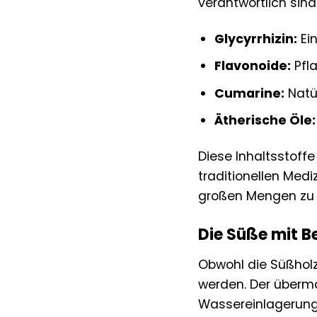
verantwortlich sind
Glycyrrhizin:
Ein
Flavonoide:
Pfla
Cumarine:
Natür
Ätherische Öle:
Diese Inhaltsstoff
traditionellen Medi
großen Mengen zu 
Die Süße mit 
Obwohl die Süßholz
werden. Der übermä
Wassereinlagerunge