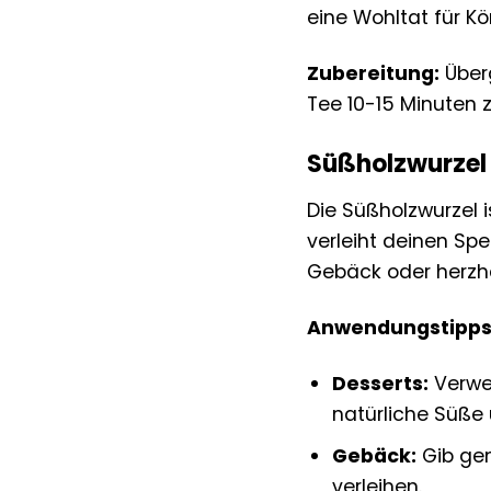
eine Wohltat für Kö
Zubereitung:
Überg
Tee 10-15 Minuten 
Süßholzwurzel 
Die Süßholzwurzel i
verleiht deinen S
Gebäck oder herzha
Anwendungstipps
Desserts:
Verwen
natürliche Süße
Gebäck:
Gib gem
verleihen.