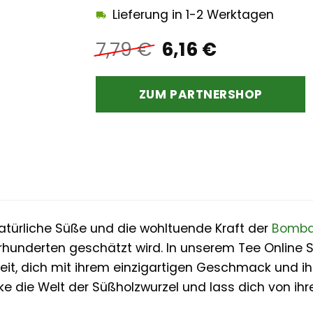
Lieferung in 1-2 Werktagen
Ursprünglicher
Aktueller
7,79
€
6,16
€
Preis
Preis
war:
ist:
ZUM PARTNERSHOP
7,79 €
6,16 €.
natürliche Süße und die wohltuende Kraft der
Bomba
hrhunderten geschätzt wird. In unserem Tee Online S
reit, dich mit ihrem einzigartigen Geschmack und ih
e die Welt der Süßholzwurzel und lass dich von ihr