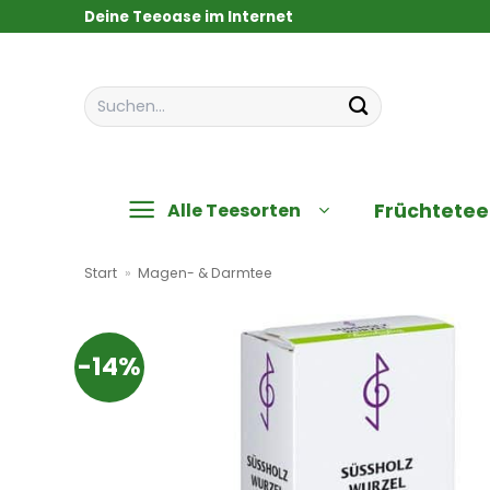
Zum
Deine Teeoase im Internet
Inhalt
springen
Suchen
nach:
Früchtetee
Alle Teesorten
Start
»
Magen- & Darmtee
-14%