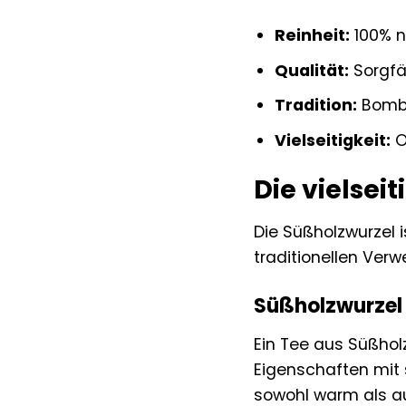
Reinheit:
100% n
Qualität:
Sorgfä
Tradition:
Bomba
Vielseitigkeit:
O
Die vielse
Die Süßholzwurzel i
traditionellen Ver
Süßholzwurzel 
Ein Tee aus Süßhol
Eigenschaften mit 
sowohl warm als au