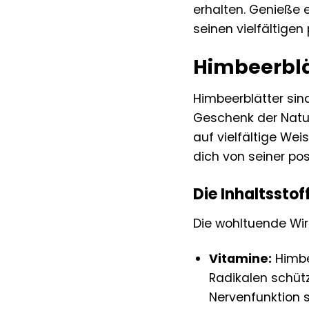
erhalten. Genieße 
seinen vielfältige
Himbeerblät
Himbeerblätter sin
Geschenk der Natur
auf vielfältige Wei
dich von seiner po
Die Inhaltsstof
Die wohltuende Wirk
Vitamine:
Himbe
Radikalen schütz
Nervenfunktion s