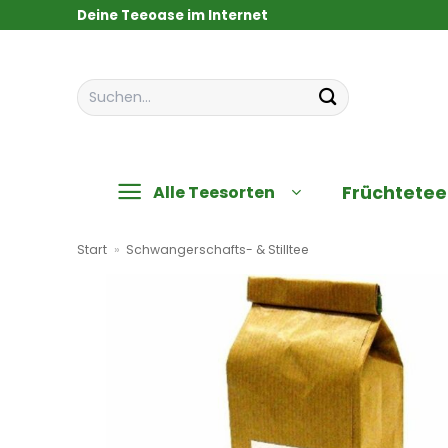
Zum
Deine Teeoase im Internet
Inhalt
springen
Suchen
nach:
Früchtetee
Alle Teesorten
Start
»
Schwangerschafts- & Stilltee