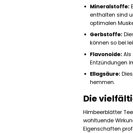
Mineralstoffe:
E
enthalten sind 
optimalen Muske
Gerbstoffe:
Die
können so bei l
Flavonoide:
Als 
Entzündungen im
Ellagsäure:
Dies
hemmen.
Die vielfä
Himbeerblätter Tee 
wohltuende Wirkung
Eigenschaften profi