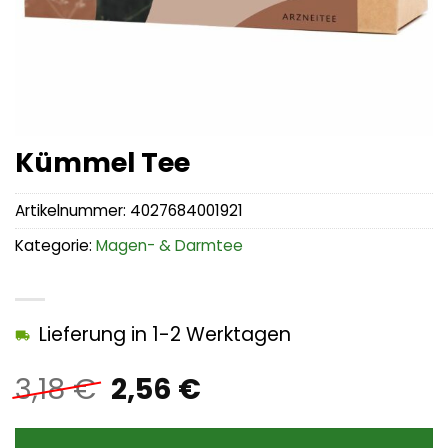
Kümmel Tee
Artikelnummer:
4027684001921
Kategorie:
Magen- & Darmtee
Lieferung in 1-2 Werktagen
Ursprünglicher
Aktueller
3,18
€
2,56
€
Preis
Preis
war:
ist: