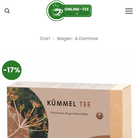
Zum
Inhalt
springen
Start
»
Magen- & Darmtee
-17%