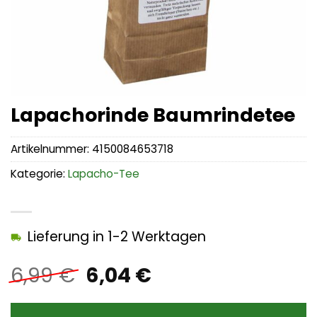
Lapachorinde Baumrindetee
Artikelnummer:
4150084653718
Kategorie:
Lapacho-Tee
Lieferung in 1-2 Werktagen
Ursprünglicher
Aktueller
6,99
€
6,04
€
Preis
Preis
war:
ist: