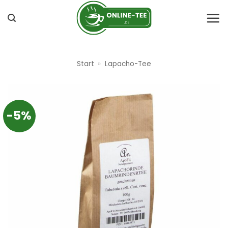
Zum
Inhalt
springen
Start
»
Lapacho-Tee
-5%