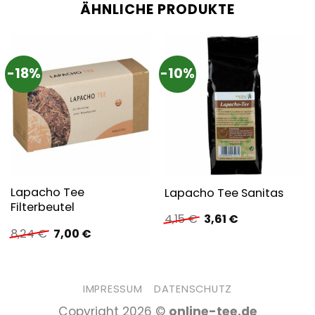
ÄHNLICHE PRODUKTE
-18%
-10%
Lapacho Tee
Lapacho Tee Sanitas
Filterbeutel
Ursprünglicher
Aktueller
4,15
€
3,61
€
Preis
Preis
Ursprünglicher
Aktueller
8,24
€
7,00
€
war:
ist:
Preis
Preis
4,15 €
3,61 €.
war:
ist:
8,24 €
7,00 €.
IMPRESSUM
DATENSCHUTZ
Copyright 2026 ©
online-tee.de