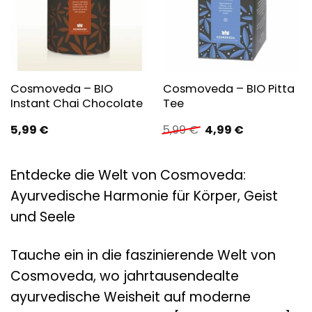
Cosmoveda – BIO
Cosmoveda – BIO Pitta
Instant Chai Chocolate
Tee
Ursprünglicher
Aktueller
5,99
€
5,99
€
4,99
€
Preis
Preis
war:
ist:
5,99 €
4,99 €.
Entdecke die Welt von Cosmoveda:
Ayurvedische Harmonie für Körper, Geist
und Seele
Tauche ein in die faszinierende Welt von
Cosmoveda, wo jahrtausendealte
ayurvedische Weisheit auf moderne