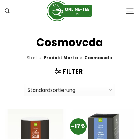
Zum
Inhalt
springen
Cosmoveda
Start
»
Produkt Marke
»
Cosmoveda
FILTER
-17%