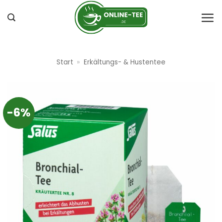
Zum
Inhalt
springen
Start
»
Erkältungs- & Hustentee
-6%