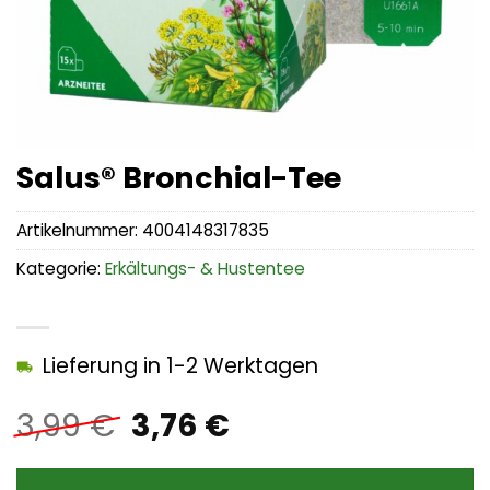
Salus® Bronchial-Tee
Artikelnummer:
4004148317835
Kategorie:
Erkältungs- & Hustentee
Lieferung in 1-2 Werktagen
Ursprünglicher
Aktueller
3,99
€
3,76
€
Preis
Preis
war:
ist: