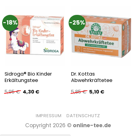
-18%
-25%
Sidroga® Bio Kinder
Dr. Kottas
Erkältungstee
Abwehrkräftetee
Ursprünglicher
Aktueller
Ursprünglicher
Aktueller
5,95
€
4,30
€
5,85
€
5,10
€
Preis
Preis
Preis
Preis
war:
ist:
war:
ist:
5,95 €
4,30 €.
5,85 €
5,10 €.
IMPRESSUM
DATENSCHUTZ
Copyright 2026 ©
online-tee.de