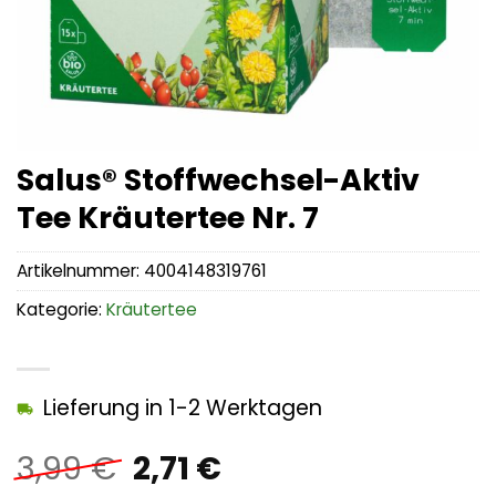
Salus® Stoffwechsel-Aktiv
Tee Kräutertee Nr. 7
Artikelnummer:
4004148319761
Kategorie:
Kräutertee
Lieferung in 1-2 Werktagen
Ursprünglicher
Aktueller
3,99
€
2,71
€