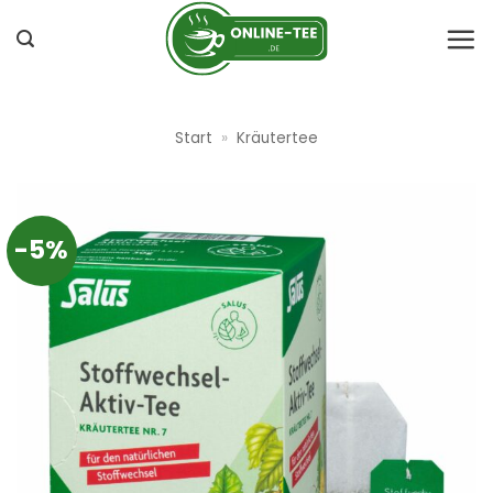
Zum
Inhalt
springen
Start
»
Kräutertee
-5%