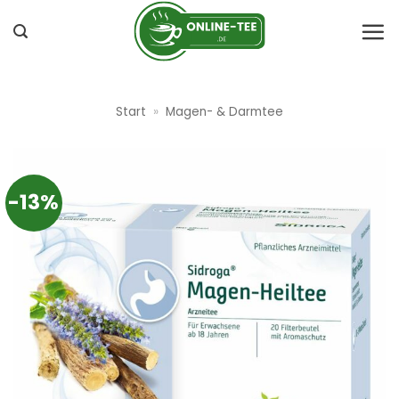
Zum
Inhalt
springen
Start
»
Magen- & Darmtee
-13%