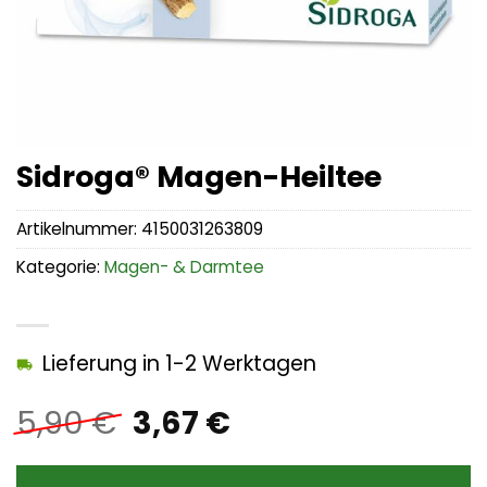
Sidroga® Magen-Heiltee
Artikelnummer:
4150031263809
Kategorie:
Magen- & Darmtee
Lieferung in 1-2 Werktagen
Ursprünglicher
Aktueller
5,90
€
3,67
€
Preis
Preis
war:
ist: