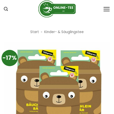
Zum
Inhalt
springen
Start
»
Kinder- & Säuglingstee
-17%