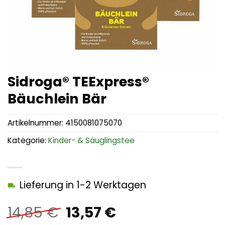
Sidroga® TEExpress®
Bäuchlein Bär
Artikelnummer:
4150081075070
Kategorie:
Kinder- & Säuglingstee
Lieferung in 1-2 Werktagen
Ursprünglicher
Aktueller
14,85
€
13,57
€