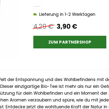
Lieferung in 1-2 Werktagen
Ursprünglicher
Aktueller
4,29
€
3,90
€
Preis
Preis
war:
ist:
ZUM PARTNERSHOP
4,29 €
3,90 €.
 Welt der Entspannung und des Wohlbefindens mit
. Dieser einzigartige Bio-Tee ist mehr als nur ein Ge
tützung für dein Wohlbefinden und ein Moment der 
en Aromen verzaubern und spüre, wie du mit jeder
st. Entdecke jetzt die wohltuende Kraft der Natur 