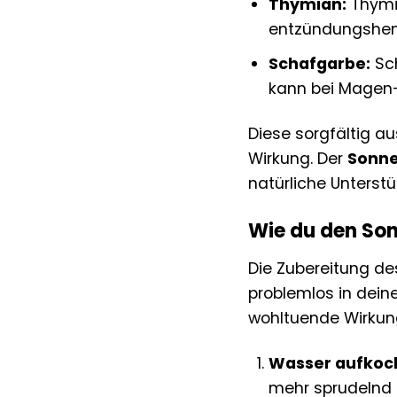
Thymian:
Thymia
entzündungshem
Schafgarbe:
Sch
kann bei Magen-
Diese sorgfältig a
Wirkung. Der
Sonne
natürliche Unterst
Wie du den Son
Die Zubereitung d
problemlos in deine
wohltuende Wirkun
Wasser aufkoc
mehr sprudelnd k