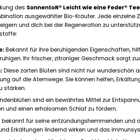
irkung des
SonnentoR® Leicht wie eine Feder® Tee
nation ausgewählter Bio-Kräuter. Jede einzelne Zut
igern und dich bei der Regeneration zu unterstützen
stoffe:
e:
Bekannt für ihre beruhigenden Eigenschaften, hil
ruhigen. Ihr frischer, zitroniger Geschmack sorgt
:
Diese zarten Blüten sind nicht nur wunderschön 
ung auf die Atemwege. Sie können helfen, Erkältu
 stärken.
indenblüten sind ein bewährtes Mittel zur Entspann
n und einen erholsamen Schlaf zu fördern.
t bekannt für seine entzündungshemmenden und ant
nd Erkältungen lindernd wirken und das Immunsys