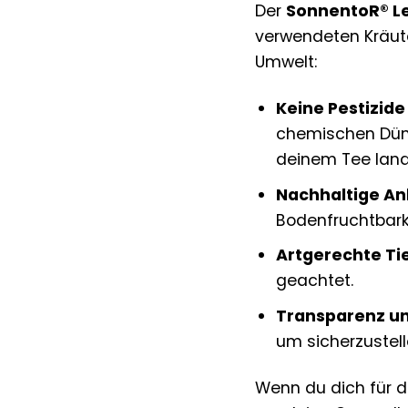
Der
SonnentoR® Le
verwendeten Kräute
Umwelt:
Keine Pestizid
chemischen Düng
deinem Tee land
Nachhaltige A
Bodenfruchtbarke
Artgerechte Ti
geachtet.
Transparenz un
um sicherzustel
Wenn du dich für 