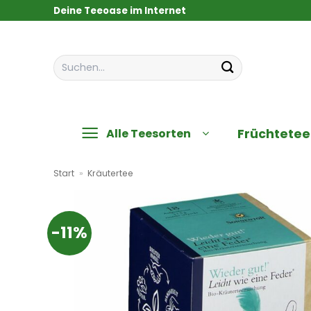
Zum
Deine Teeoase im Internet
Inhalt
springen
Suchen
nach:
Früchtetee
Alle Teesorten
Start
»
Kräutertee
-11%