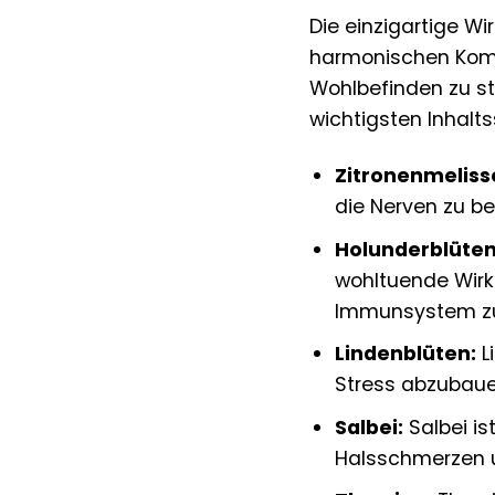
Die einzigartige W
harmonischen Kombi
Wohlbefinden zu ste
wichtigsten Inhalts
Zitronenmeliss
die Nerven zu be
Holunderblüten
wohltuende Wirk
Immunsystem zu
Lindenblüten:
L
Stress abzubaue
Salbei:
Salbei is
Halsschmerzen u