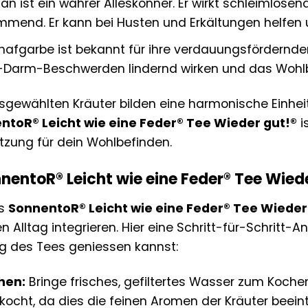
n ist ein wahrer Alleskönner. Er wirkt schleimlösend
mend. Er kann bei Husten und Erkältungen helfen
afgarbe ist bekannt für ihre verdauungsfördernde
Darm-Beschwerden lindernd wirken und das Wohlb
usgewählten Kräuter bilden eine harmonische Einheit
ntoR® Leicht wie eine Feder® Tee Wieder gut!®
i
ützung für dein Wohlbefinden.
nentoR® Leicht wie eine Feder® Tee Wiede
es
SonnentoR® Leicht wie eine Feder® Tee Wieder
n Alltag integrieren. Hier eine Schritt-für-Schritt-
g des Tees geniessen kannst:
hen:
Bringe frisches, gefiltertes Wasser zum Koche
ocht, da dies die feinen Aromen der Kräuter beein