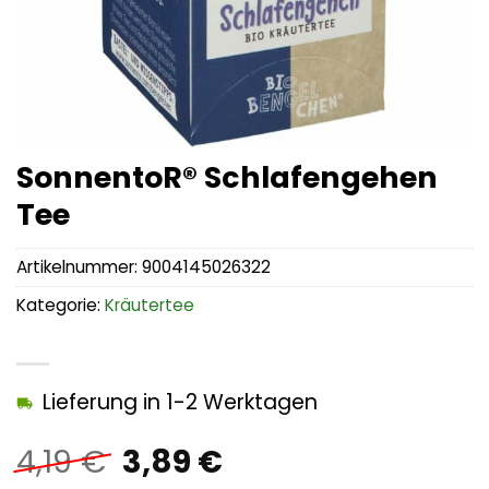
SonnentoR® Schlafengehen
Tee
Artikelnummer:
9004145026322
Kategorie:
Kräutertee
Lieferung in 1-2 Werktagen
Ursprünglicher
Aktueller
4,19
€
3,89
€