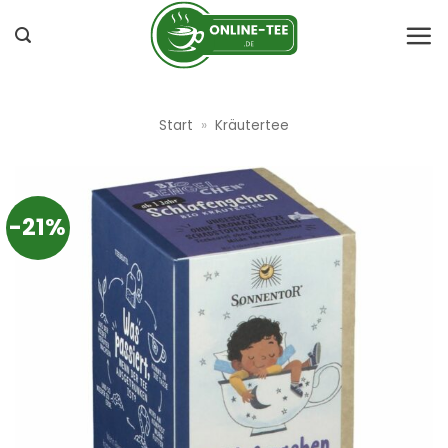
Zum
Inhalt
springen
Start
»
Kräutertee
-21%