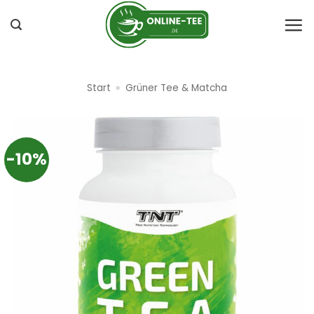
Zum
Inhalt
springen
Start
»
Grüner Tee & Matcha
-10%