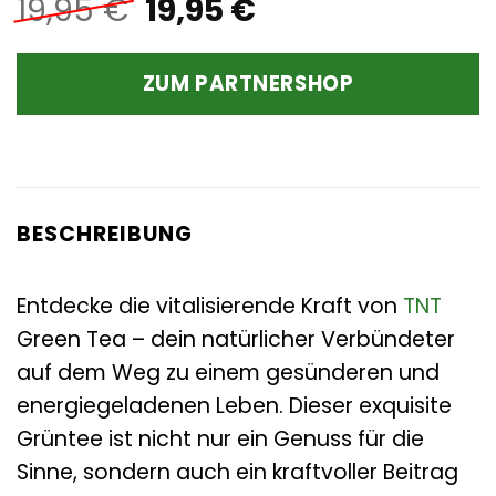
Ursprünglicher
Aktueller
19,95
€
19,95
€
Preis
Preis
war:
ist:
ZUM PARTNERSHOP
19,95 €
19,95 €.
BESCHREIBUNG
Entdecke die vitalisierende Kraft von
TNT
Green Tea – dein natürlicher Verbündeter
auf dem Weg zu einem gesünderen und
energiegeladenen Leben. Dieser exquisite
Grüntee ist nicht nur ein Genuss für die
Sinne, sondern auch ein kraftvoller Beitrag