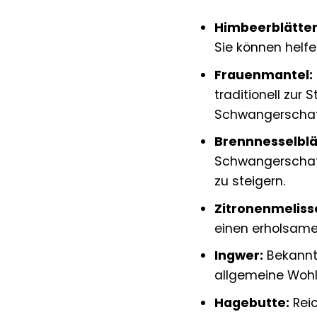
Himbeerblätter
Sie können helf
Frauenmantel:
traditionell zu
Schwangerschaf
Brennnesselblä
Schwangerschaft
zu steigern.
Zitronenmeliss
einen erholsamen
Ingwer:
Bekannt 
allgemeine Wohl
Hagebutte:
Reic