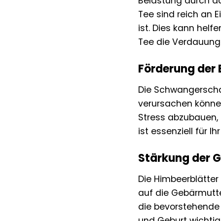
Belastung durch d
Tee sind reich an E
ist. Dies kann helf
Tee die Verdauung
Förderung der
Die Schwangerschaf
verursachen können
Stress abzubauen, 
ist essenziell für 
Stärkung der 
Die Himbeerblätter
auf die Gebärmutte
die bevorstehende 
und Geburt wichtig