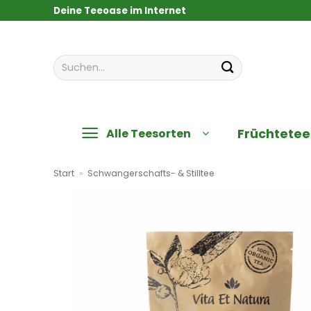
Zum
Deine Teeoase im Internet
Inhalt
springen
Suchen
nach:
Früchtetee
Alle Teesorten
Start
»
Schwangerschafts- & Stilltee