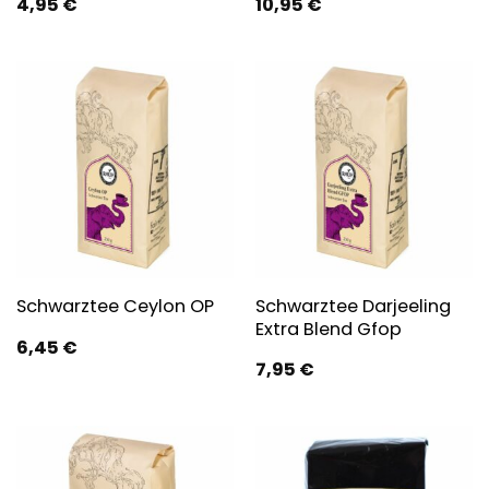
4,95
€
10,95
€
Schwarztee Darjeeling
Schwarztee Ceylon OP
Extra Blend Gfop
6,45
€
7,95
€